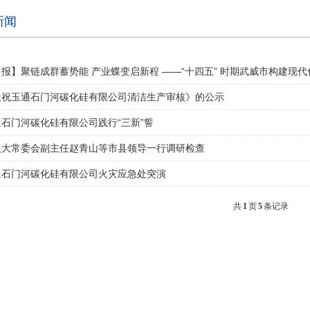
新闻
报】聚链成群蓄势能 产业蝶变启新程 ——“十四五” 时期武威市构建现
天祝玉通石门河碳化硅有限公司清洁生产审核》的公示
石门河碳化硅有限公司践行“三新”誓
人大常委会副主任赵青山等市县领导一行调研检查
通石门河碳化硅有限公司火灾应急处突演
共
1
页
5
条记录